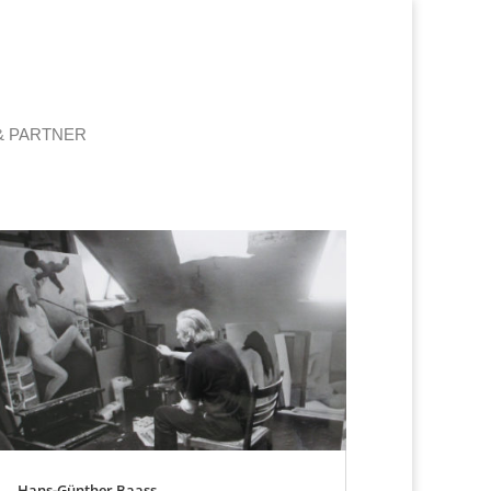
& PARTNER
Hans-Günther Baass