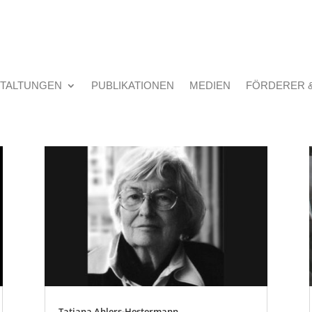
TALTUNGEN
PUBLIKATIONEN
MEDIEN
FÖRDERER 
Tatiana Ahlers-Hestermann