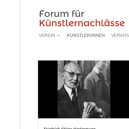
VEREIN
KÜNSTLER/INNEN
VERANS
Friedrich Ahlers-Hestermann