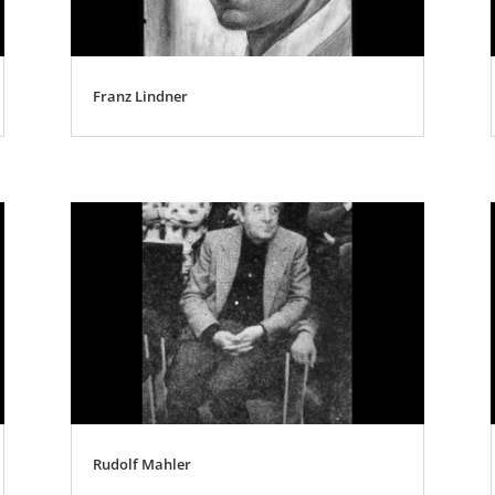
Franz Lindner
Rudolf Mahler