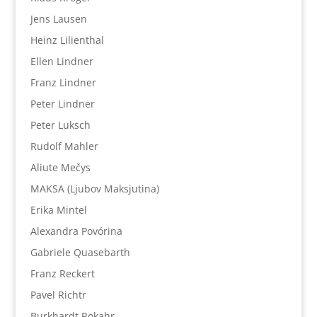
Jens Lausen
Heinz Lilienthal
Ellen Lindner
Franz Lindner
Peter Lindner
Peter Luksch
Rudolf Mahler
Aliute Mečys
MAKSA (Ljubov Maksjutina)
Erika Mintel
Alexandra Povórina
Gabriele Quasebarth
Franz Reckert
Pavel Richtr
Burkhardt Rokahr