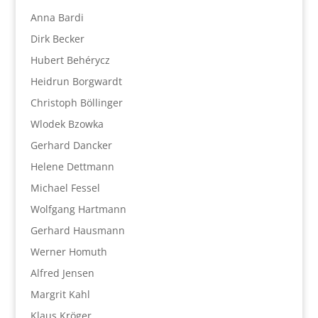
Anna Bardi
Dirk Becker
Hubert Behérycz
Heidrun Borgwardt
Christoph Böllinger
Wlodek Bzowka
Gerhard Dancker
Helene Dettmann
Michael Fessel
Wolfgang Hartmann
Gerhard Hausmann
Werner Homuth
Alfred Jensen
Margrit Kahl
Klaus Kröger