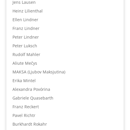
Jens Lausen
Heinz Lilienthal
Ellen Lindner
Franz Lindner
Peter Lindner
Peter Luksch
Rudolf Mahler
Aliute Mečys
MAKSA (Ljubov Maksjutina)
Erika Mintel
Alexandra Povórina
Gabriele Quasebarth
Franz Reckert
Pavel Richtr
Burkhardt Rokahr