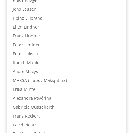
Klaus Kröger
Jens Lausen
Heinz Lilienthal
Ellen Lindner
Franz Lindner
Peter Lindner
Peter Luksch
Rudolf Mahler
Aliute Mečys
MAKSA (Ljubov Maksjutina)
Erika Mintel
Alexandra Povórina
Gabriele Quasebarth
Franz Reckert
Pavel Richtr