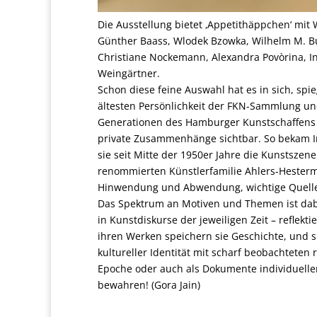
Die Ausstellung bietet ‚Appetithäppchen‘ mit
Günther Baass, Wlodek Bzowka, Wilhelm M. Bus
Christiane Nockemann, Alexandra Povòrina, I
Weingärtner.
Schon diese feine Auswahl hat es in sich, spie
ältesten Persönlichkeit der FKN-Sammlung und
Generationen des Hamburger Kunstschaffens 
private Zusammenhänge sichtbar. So bekam Inge
sie seit Mitte der 1950er Jahre die Kunstszene
renommierten Künstlerfamilie Ahlers-Hesterma
Hinwendung und Abwendung, wichtige Quellen
Das Spektrum an Motiven und Themen ist dabe
in Kunstdiskurse der jeweiligen Zeit – reflekt
ihren Werken speichern sie Geschichte, und si
kultureller Identität mit scharf beobachteten 
Epoche oder auch als Dokumente individueller 
bewahren! (Gora Jain)