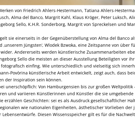
 Werken von Friedrich Ahlers-Hestermann, Tatiana Ahlers-Hesterm
ch, Alma del Banco, Margrit Kahl, Klaus Kröger, Peter Luksch, Ali
ngeborg Sello, K.H.R. Sonderborg, Margrit von Spreckelsen und Ma
gelt sie einerseits in der Gegenüberstellung von Alma del Banco al
 ‚unserem Jüngsten‘, Wlodek Bzwoka, eine Zeitspanne von über fu
wider. Andererseits werden künstlerische Zusammenarbeiten ebe
borg Sello die meisten an dieser Ausstellung Beteiligten vor ihre
 fotografisch einfing. Wie unterschiedlich und vielseitig sich inner
nn-Povòrina künstlerische Arbeit entwickelt, zeigt auch, dass bei
 der Inspiration sein können.
i unerschöpflich: Von Hamburgensien bis zur großen Weltpolitik –
ieren und variieren Künstlerinnen und Künstler die sie umgebende 
e erzählen Geschichten: sei es als Ausdruck gesellschaftlicher Ha
regionalen wie nationalen Eigenheiten, ästhetischer Vorlieben der 
Lebensentwürfe. Diesen Wissensspeicher gilt es für die Nachwelt