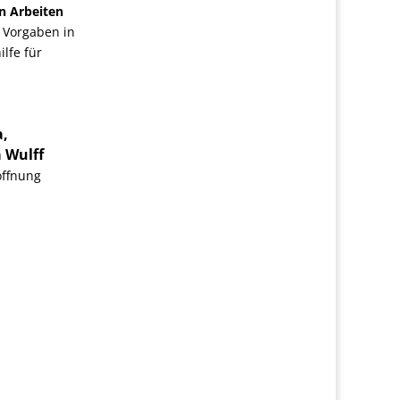
n Arbeiten
 Vorgaben in
lfe für
a,
 Wulff
öffnung