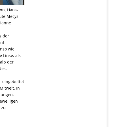
ann, Hans-
ute Mecys,
rianne
s der
̈nf
nso wie
 Linse, als
halb der
des,
 eingebettet
Mitwelt. In
ltungen,
jeweiligen
 zu