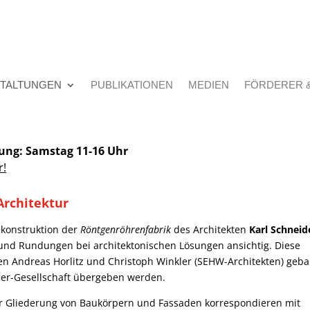
TALTUNGEN
PUBLIKATIONEN
MEDIEN
FÖRDERER 
lung: Samstag 11-16 Uhr
r!
Architektur
ekonstruktion der
Röntgenröhrenfabrik
des Architekten
Karl Schneid
und Rundungen bei architektonischen Lösungen ansichtig. Diese
n Andreas Horlitz und Christoph Winkler (SEHW-Architekten) geba
der-Gesellschaft übergeben werden.
ur Gliederung von Baukörpern und Fassaden korrespondieren mit