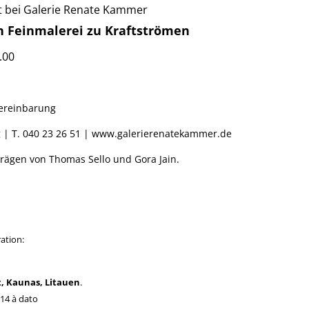
t bei Galerie Renate Kammer
n Feinmalerei zu Kraftströmen
.00
Vereinbarung
 | T. 040 23 26 51 | www.galerierenatekammer.de
trägen von Thomas Sello und Gora Jain.
ation:
t, Kaunas, Litauen
.
014 à dato