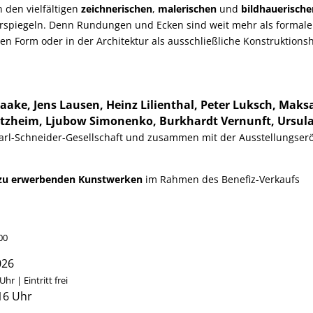
n den vielfältigen
zeichnerischen
,
malerischen
und
bildhauerische
spiegeln. Denn Rundungen und Ecken sind weit mehr als formale
n Form oder in der Architektur als ausschließliche Konstruktionshi
aake, Jens Lausen, Heinz Lilienthal, Peter Luksch, Maks
itzheim, Ljubow Simonenko, Burkhardt Vernunft, Ursula
 Karl-Schneider-Gesellschaft und zusammen mit der Ausstellungser
zu erwerbenden Kunstwerken
im Rahmen des Benefiz-Verkaufs
00
026
hr | Eintritt frei
16 Uhr